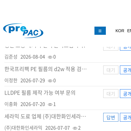
LLDPE 50mic 필름 구입문의
대기
공
KOR
E
추선문
2026-08-05
0
냉면 포장 패키지 견적 문의드립니다!
대기
공
김준성
2026-08-04
0
한국프리팩 PE 필름의 d2w 적용 검토 제안
대기
공
이정한
2026-07-29
0
LLDPE 필름 제작 가능 여부 문의
대기
공
이충화
2026-07-20
1
세라믹 도료 업체 (주)대한화인세라믹 입니다.
답변
공
(주)대한화인세라믹
2026-07-07
2